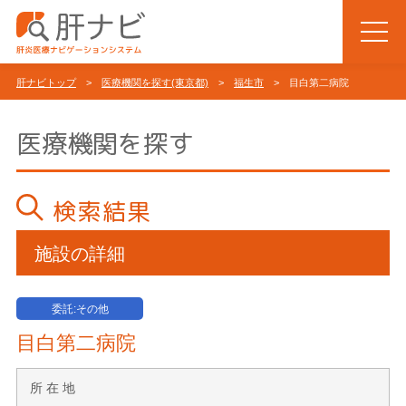
肝ナビトップ
>
医療機関を探す(東京都)
>
福生市
> 目白第二病院
医療機関を探す
検索結果
施設の詳細
委託:その他
目白第二病院
所 在 地