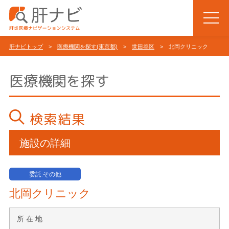
肝ナビトップ
>
医療機関を探す(東京都)
>
世田谷区
> 北岡クリニック
医療機関を探す
検索結果
施設の詳細
委託:その他
北岡クリニック
所 在 地