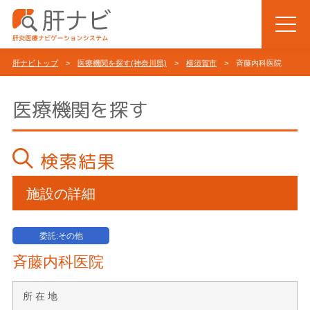
肝ナビトップ
>
医療機関を探す(神奈川県)
>
横須賀市
> 斉藤内科医院
医療機関を探す
検索結果
施設の詳細
委託:その他
斉藤内科医院
所 在 地