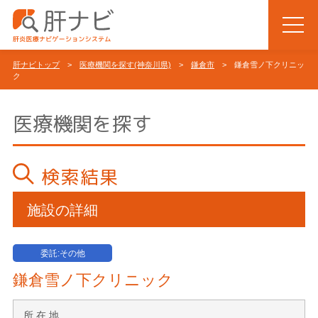
肝ナビトップ
>
医療機関を探す(神奈川県)
>
鎌倉市
> 鎌倉雪ノ下クリニッ
ク
医療機関を探す
検索結果
施設の詳細
委託:その他
鎌倉雪ノ下クリニック
所 在 地