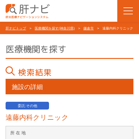
肝ナビトップ
>
医療機関を探す(神奈川県)
>
鎌倉市
> 遠藤内科クリニック
医療機関を探す
検索結果
施設の詳細
委託:その他
遠藤内科クリニック
所 在 地