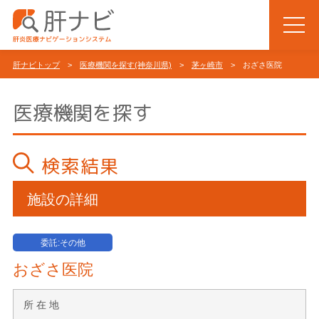
肝ナビトップ
>
医療機関を探す(神奈川県)
>
茅ヶ崎市
> おざさ医院
医療機関を探す
検索結果
施設の詳細
委託:その他
おざさ医院
所 在 地