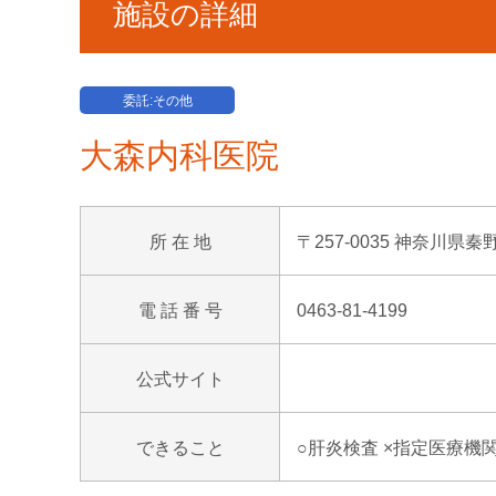
施設の詳細
委託:その他
大森内科医院
所 在 地
〒257-0035 神奈川県秦野
電 話 番 号
0463-81-4199
公式サイト
できること
○肝炎検査 ×指定医療機