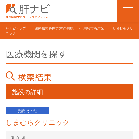
肝ナビトップ
>
医療機関を探す(神奈川県)
>
川崎市高津区
> しまむらクリ
ニック
医療機関を探す
検索結果
施設の詳細
委託:その他
しまむらクリニック
所 在 地