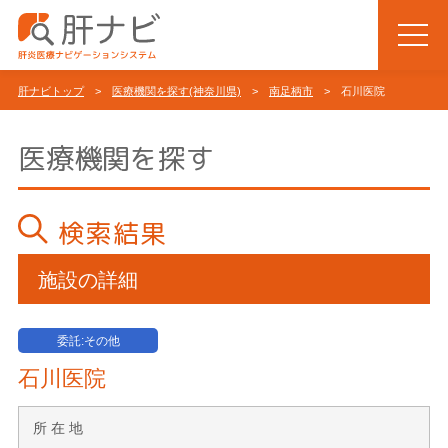
肝ナビトップ
>
医療機関を探す(神奈川県)
>
南足柄市
> 石川医院
医療機関を探す
検索結果
施設の詳細
委託:その他
石川医院
所 在 地