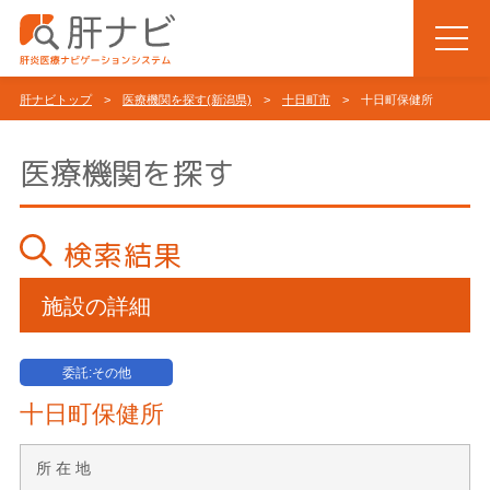
肝ナビトップ
>
医療機関を探す(新潟県)
>
十日町市
> 十日町保健所
医療機関を探す
検索結果
施設の詳細
委託:その他
十日町保健所
所 在 地