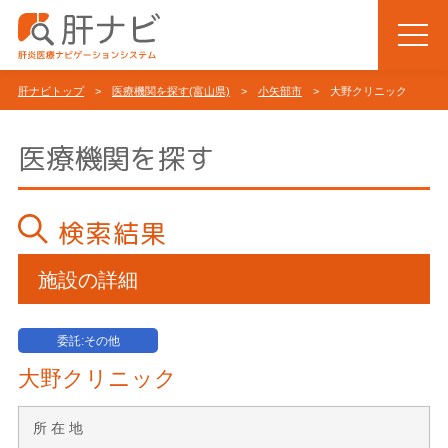
肝ナビトップ
>
医療機関を探す(富山県)
>
小矢部市
> 大野クリニック
医療機関を探す
検索結果
施設の詳細
委託:その他
大野クリニック
所 在 地