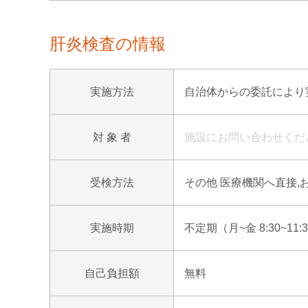
肝炎検査の情報
実施方法
自治体からの委託により実
対 象 者
施設にお問い合わせくだ
受検方法
その他 医療機関へ直接,
実施時期
不定期（月~金 8:30~11:
自己負担額
無料