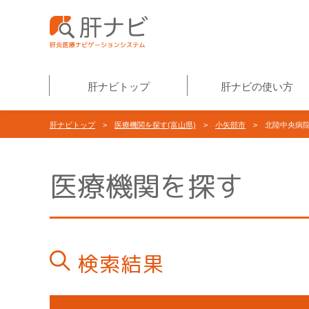
肝ナビトップ
肝ナビの使い方
肝ナビトップ
>
医療機関を探す(富山県)
>
小矢部市
> 北陸中央病
医療機関を探す
検索結果