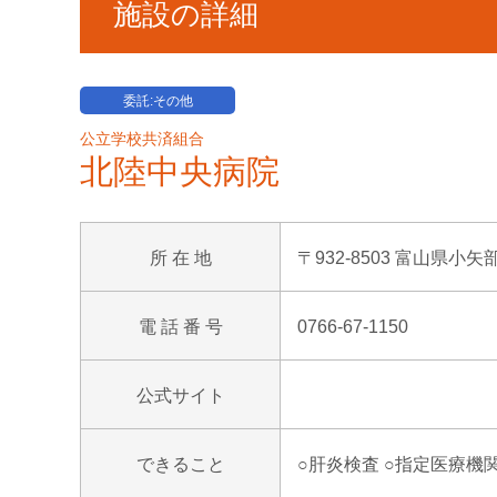
施設の詳細
委託:その他
公立学校共済組合
北陸中央病院
所 在 地
〒932-8503 富山県小矢
電 話 番 号
0766-67-1150
公式サイト
できること
○肝炎検査 ○指定医療機