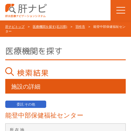
肝ナビトップ
>
医療機関を探す(石川県)
>
羽咋市
> 能登中部保健福祉セン
ター
医療機関を探す
検索結果
施設の詳細
委託:その他
能登中部保健福祉センター
所 在 地