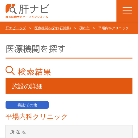
肝ナビトップ
>
医療機関を探す(石川県)
>
羽咋市
> 平場内科クリニック
医療機関を探す
検索結果
施設の詳細
委託:その他
平場内科クリニック
所 在 地