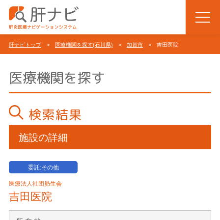
肝ナビトップ
>
医療機関を探す(石川県)
>
加賀市
> 吉田医院
医療機関を探す
検索結果
施設の詳細
委託:その他
医療法人社団昴生会
吉田医院