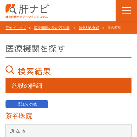
肝ナビトップ
>
医療機関を探す(石川県)
>
河北郡内灘町
> 茶谷医院
医療機関を探す
検索結果
施設の詳細
委託:その他
茶谷医院
所 在 地