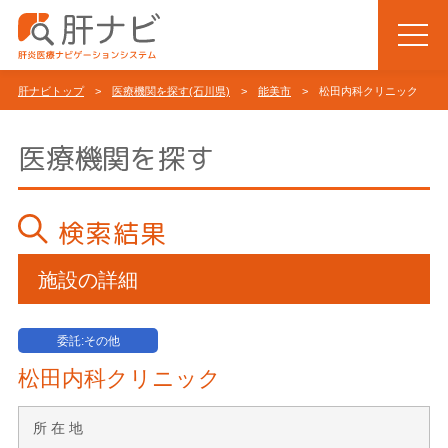
肝ナビトップ
>
医療機関を探す(石川県)
>
能美市
> 松田内科クリニック
医療機関を探す
検索結果
施設の詳細
委託:その他
松田内科クリニック
所 在 地