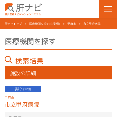
肝ナビトップ
>
医療機関を探す(山梨県)
>
甲府市
> 市立甲府病院
医療機関を探す
検索結果
施設の詳細
委託:その他
甲府市
市立甲府病院