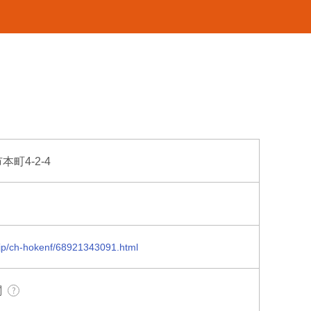
本町4-2-4
.jp/ch-hokenf/68921343091.html
関