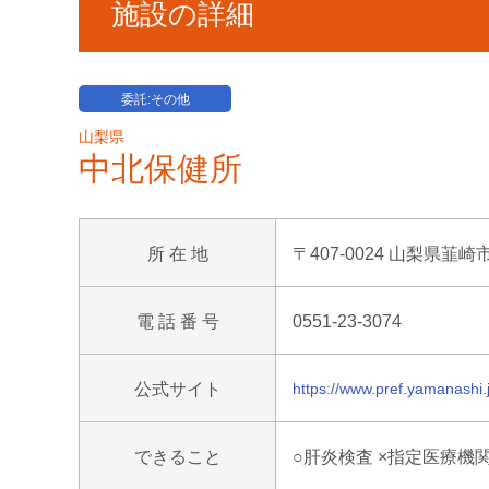
施設の詳細
委託:その他
山梨県
中北保健所
所 在 地
〒407-0024 山梨県韮崎市
電 話 番 号
0551-23-3074
公式サイト
https://www.pref.yamanashi
できること
○肝炎検査 ×指定医療機