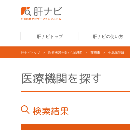
肝ナビトップ
肝ナビの使い方
肝ナビトップ
>
医療機関を探す(山梨県)
>
韮崎市
> 中北保健所
医療機関を探す
検索結果