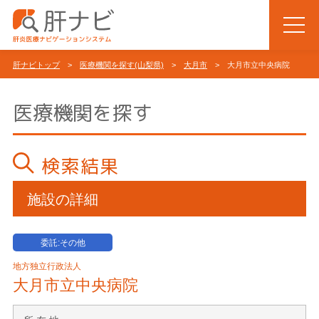
肝ナビトップ
>
医療機関を探す(山梨県)
>
大月市
> 大月市立中央病院
医療機関を探す
検索結果
施設の詳細
委託:その他
地方独立行政法人
大月市立中央病院