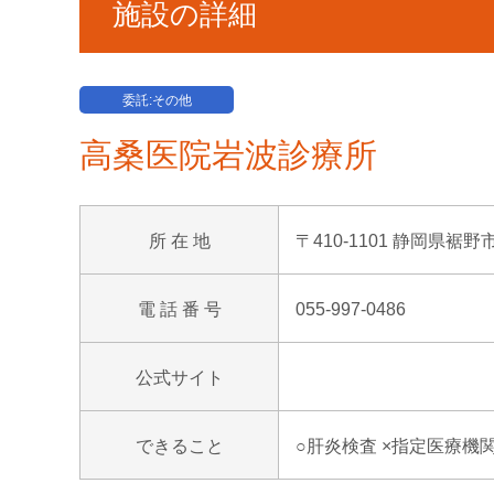
施設の詳細
委託:その他
高桑医院岩波診療所
所 在 地
〒410-1101 静岡県裾野
電 話 番 号
055-997-0486
公式サイト
できること
○肝炎検査 ×指定医療機