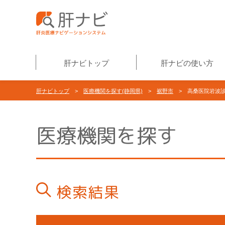
肝ナビトップ
肝ナビの使い方
肝ナビトップ
>
医療機関を探す(静岡県)
>
裾野市
> 高桑医院岩波
医療機関を探す
検索結果