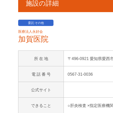
施設の詳細
委託:その他
医療法人永好会
加賀医院
所 在 地
〒496-0921 愛知県愛
電 話 番 号
0567-31-0036
公式サイト
できること
○肝炎検査 ×指定医療機