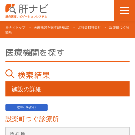
肝ナビトップ
>
医療機関を探す(愛知県)
>
北設楽郡設楽町
> 設楽町つぐ診
療所
医療機関を探す
検索結果
施設の詳細
委託:その他
設楽町つぐ診療所
所 在 地