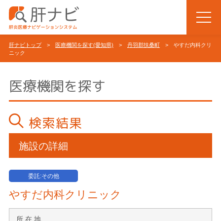
肝ナビトップ
>
医療機関を探す(愛知県)
>
丹羽郡扶桑町
> やすだ内科クリ
ニック
医療機関を探す
検索結果
施設の詳細
委託:その他
やすだ内科クリニック
所 在 地