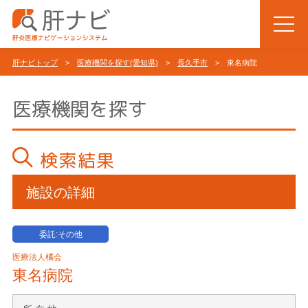
肝ナビトップ
>
医療機関を探す(愛知県)
>
長久手市
> 東名病院
医療機関を探す
検索結果
施設の詳細
委託:その他
医療法人橘会
東名病院