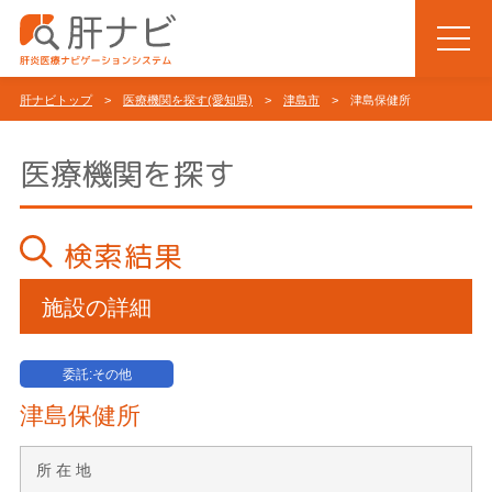
肝ナビトップ
>
医療機関を探す(愛知県)
>
津島市
> 津島保健所
医療機関を探す
検索結果
施設の詳細
委託:その他
津島保健所
所 在 地