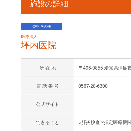
施設の詳細
委託:その他
医療法人
坪内医院
所 在 地
〒496-0855 愛知県津島
電 話 番 号
0567-28-6300
公式サイト
できること
○肝炎検査 ×指定医療機