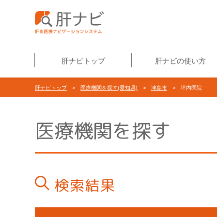
肝ナビトップ
肝ナビの使い方
肝ナビトップ
>
医療機関を探す(愛知県)
>
津島市
> 坪内医院
医療機関を探す
検索結果