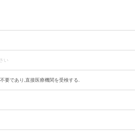
さい
不要であり,直接医療機関を受検する.