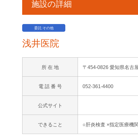
施設の詳細
委託:その他
浅井医院
所 在 地
〒454-0826 愛知県名
電 話 番 号
052-361-4400
公式サイト
できること
○肝炎検査 ×指定医療機