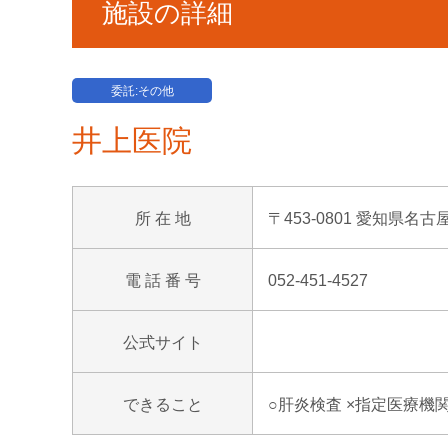
施設の詳細
委託:その他
井上医院
所 在 地
〒453-0801 愛知県名古
電 話 番 号
052-451-4527
公式サイト
できること
○肝炎検査 ×指定医療機