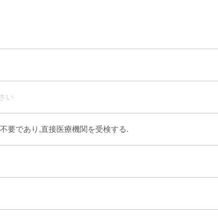
さい
不要であり,直接医療機関を受検する.