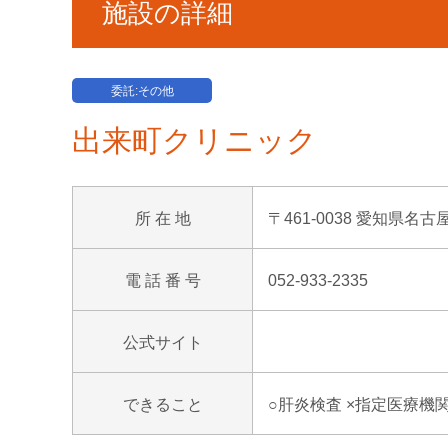
施設の詳細
委託:その他
出来町クリニック
所 在 地
〒461-0038 愛知県名古
電 話 番 号
052-933-2335
公式サイト
できること
○肝炎検査 ×指定医療機