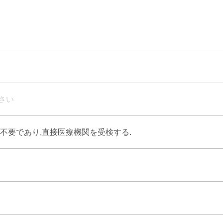
さい
不要であり,直接医療機関を受検する.