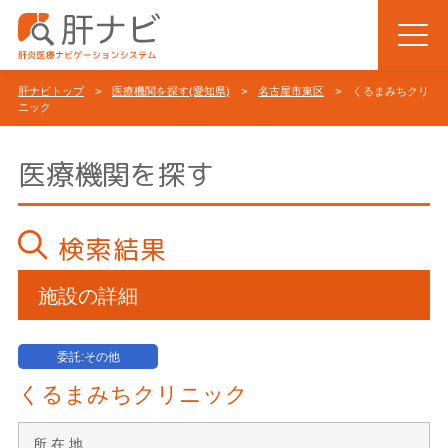
肝ナビトップ
>
医療機関を探す(愛知県)
>
名古屋市東区
> くるまみちクリ
ニック
医療機関を探す
検索結果
施設の詳細
委託:その他
くるまみちクリニック
所 在 地