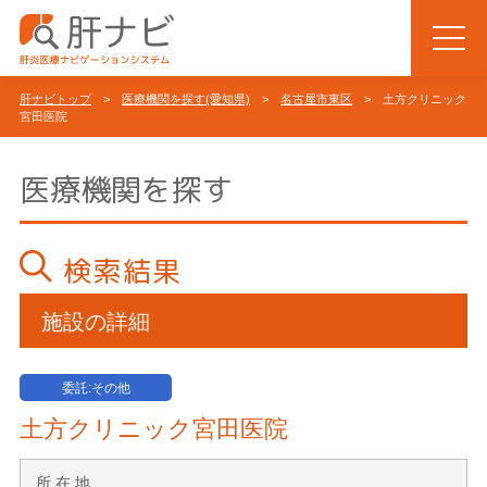
肝ナビトップ
>
医療機関を探す(愛知県)
>
名古屋市東区
> 土方クリニック
宮田医院
医療機関を探す
検索結果
施設の詳細
委託:その他
土方クリニック宮田医院
所 在 地