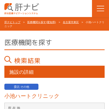
肝ナビトップ
>
医療機関を探す(愛知県)
>
名古屋市東区
> 小池ハートクリ
ニック
医療機関を探す
検索結果
施設の詳細
委託:その他
小池ハートクリニック
所 在 地