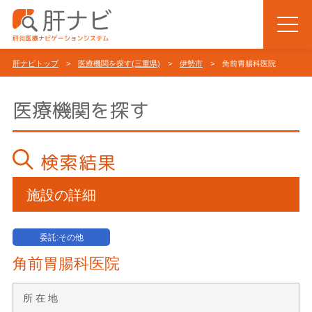
肝ナビトップ
>
医療機関を探す(三重県)
>
伊勢市
> 角前胃腸科医院
医療機関を探す
検索結果
施設の詳細
委託:その他
角前胃腸科医院
所 在 地