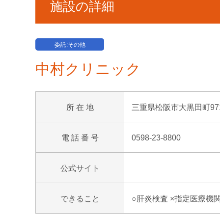
施設の詳細
委託:その他
中村クリニック
所 在 地
三重県松阪市大黒田町97
電 話 番 号
0598-23-8800
公式サイト
できること
○肝炎検査 ×指定医療機