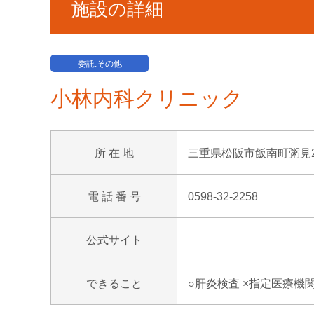
施設の詳細
委託:その他
小林内科クリニック
所 在 地
三重県松阪市飯南町粥見24
電 話 番 号
0598-32-2258
公式サイト
できること
○肝炎検査 ×指定医療機