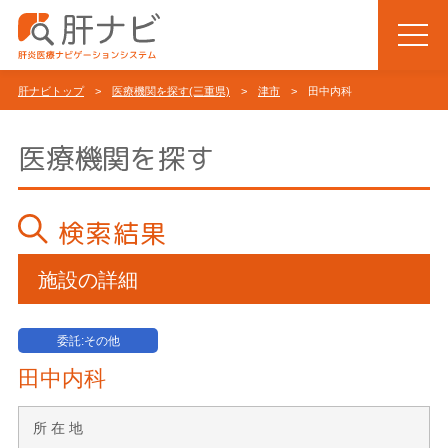
肝ナビトップ
>
医療機関を探す(三重県)
>
津市
> 田中内科
医療機関を探す
検索結果
施設の詳細
委託:その他
田中内科
所 在 地