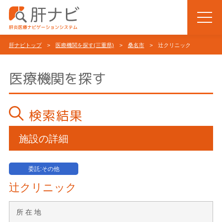
肝ナビトップ
>
医療機関を探す(三重県)
>
桑名市
> 辻クリニック
医療機関を探す
検索結果
施設の詳細
委託:その他
辻クリニック
所 在 地