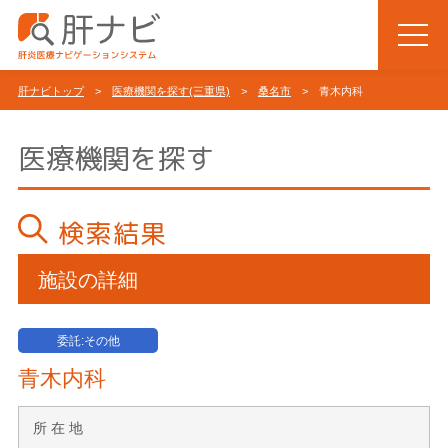
肝ナビトップ
>
医療機関を探す(三重県)
>
桑名市
> 青木内科
医療機関を探す
検索結果
施設の詳細
委託:その他
青木内科
所 在 地