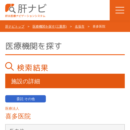
肝ナビトップ
>
医療機関を探す(三重県)
>
名張市
> 喜多医院
医療機関を探す
検索結果
施設の詳細
委託:その他
医療法人
喜多医院