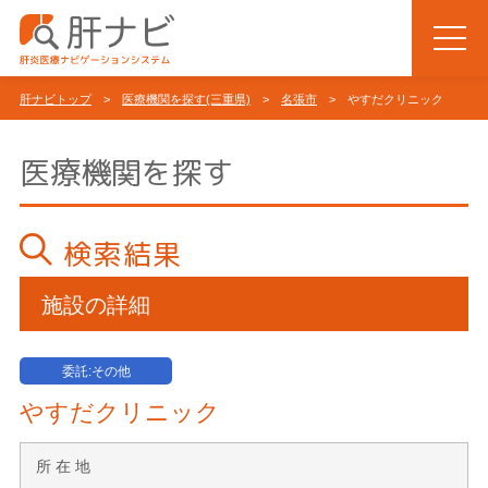
肝ナビトップ
>
医療機関を探す(三重県)
>
名張市
> やすだクリニック
医療機関を探す
検索結果
施設の詳細
委託:その他
やすだクリニック
所 在 地