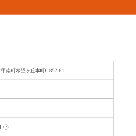
市甲南町希望ヶ丘本町6-857-81
関