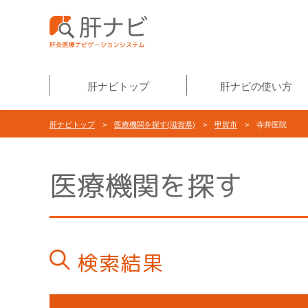
肝ナビトップ
肝ナビの使い方
肝ナビトップ
>
医療機関を探す(滋賀県)
>
甲賀市
> 寺井医院
医療機関を探す
検索結果