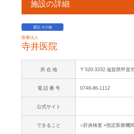
施設の詳細
委託:その他
医療法人
寺井医院
所 在 地
〒520-3332 滋賀県甲賀
電 話 番 号
0748-86-1112
公式サイト
できること
○肝炎検査 ×指定医療機