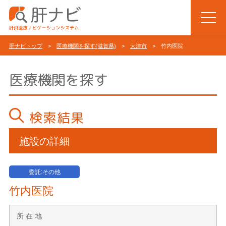
肝ナビトップ
>
医療機関を探す(滋賀県)
>
大津市
> 竹内医院
医療機関を探す
検索結果
施設の詳細
委託:その他
竹内医院
所 在 地