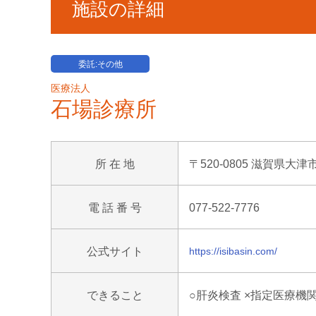
施設の詳細
委託:その他
医療法人
石場診療所
所 在 地
〒520-0805 滋賀県大津
電 話 番 号
077-522-7776
公式サイト
https://isibasin.com/
できること
○肝炎検査 ×指定医療機