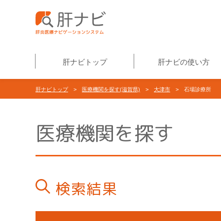
肝ナビトップ
肝ナビの使い方
肝ナビトップ
>
医療機関を探す(滋賀県)
>
大津市
> 石場診療所
医療機関を探す
検索結果