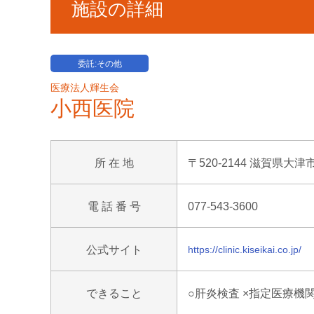
施設の詳細
委託:その他
医療法人輝生会
小西医院
所 在 地
〒520-2144 滋賀県大津市
電 話 番 号
077-543-3600
公式サイト
https://clinic.kiseikai.co.jp/
できること
○肝炎検査 ×指定医療機