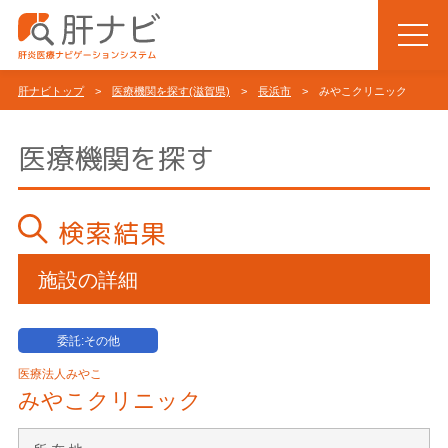
肝ナビトップ
>
医療機関を探す(滋賀県)
>
長浜市
> みやこクリニック
医療機関を探す
検索結果
施設の詳細
委託:その他
医療法人みやこ
みやこクリニック