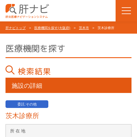
肝ナビトップ
>
医療機関を探す(大阪府)
>
茨木市
> 茨木診療所
医療機関を探す
検索結果
施設の詳細
委託:その他
茨木診療所
所 在 地