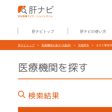
肝ナビトップ
肝ナビの使い方
肝ナビトップ
>
医療機関を探す(大阪府)
>
羽曳野市
> ますだ整形外
医療機関を探す
検索結果