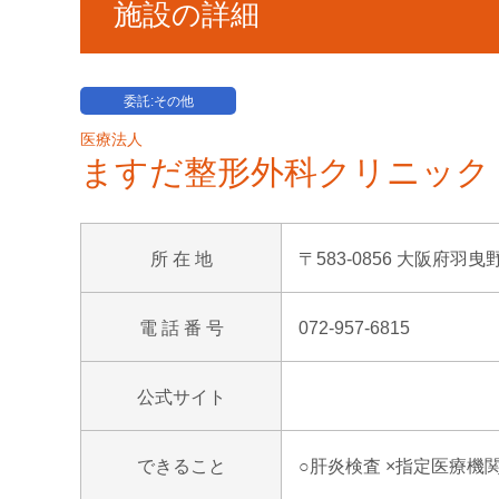
施設の詳細
委託:その他
医療法人
ますだ整形外科クリニック
所 在 地
〒583-0856 大阪府羽曳野
電 話 番 号
072-957-6815
公式サイト
できること
○肝炎検査 ×指定医療機