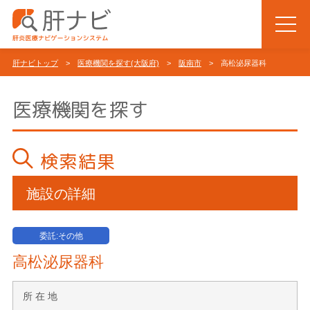
肝ナビトップ
>
医療機関を探す(大阪府)
>
阪南市
> 高松泌尿器科
医療機関を探す
検索結果
施設の詳細
委託:その他
高松泌尿器科
所 在 地