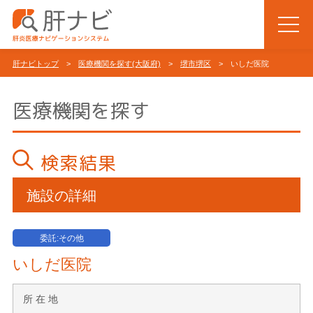
肝ナビトップ
>
医療機関を探す(大阪府)
>
堺市堺区
> いしだ医院
医療機関を探す
検索結果
施設の詳細
委託:その他
いしだ医院
所 在 地